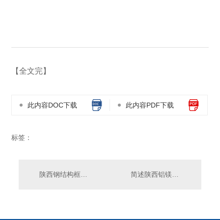
【全文完】
此内容DOC下载
此内容PDF下载
标签：
陕西钢结构框架系统有哪几种?
简述陕西铝镁锰屋面板几大优势