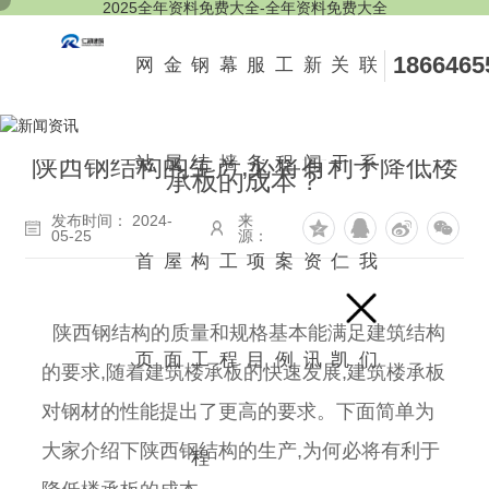
2025全年资料免费大全-全年资料免费大全
1866465
网
金
钢
幕
服
工
新
关
联
陕西钢结构的生产,必将有利于降低楼
站
属
结
墙
务
程
闻
于
系
承板的成本？
发布时间： 2024-
来
05-25
源：
首
屋
构
工
项
案
资
仁
我
陕西钢结构的质量和规格基本能满足建筑结构
页
面
工
程
目
例
讯
凯
们
的要求,随着建筑楼承板的快速发展,建筑楼承板
对钢材的性能提出了更高的要求。下面简单为
大家介绍下陕西钢结构的生产,为何必将有利于
程