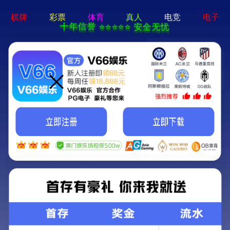
2025全年资料 大全-全年资料 大全
1866465
网
西
西
西
西
工
新
关
联
站
安
安
安
安
程
闻
于
系
首
金
钢
幕
服
案
资
仁
我
页
属
结
墙
务
例
讯
凯
们
屋
构
工
项