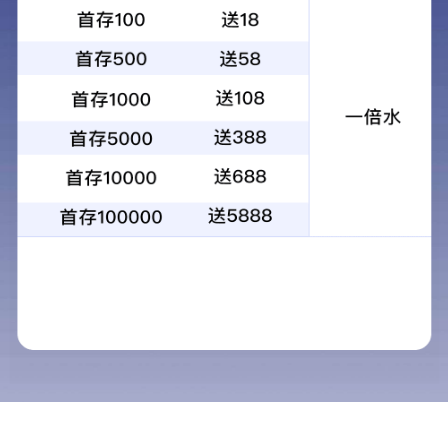
详情内容
面
工
程
目
程
优点：