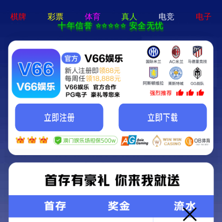
2025全年资料 大全-全年资
料 大全
1866465
网
西
西
西
西
工
新
关
联
站
安
安
安
安
程
闻
于
系
PRODUCTS
西安钢结构工程
首
金
钢
幕
服
案
资
仁
我
页
属
结
墙
务
例
讯
凯
们