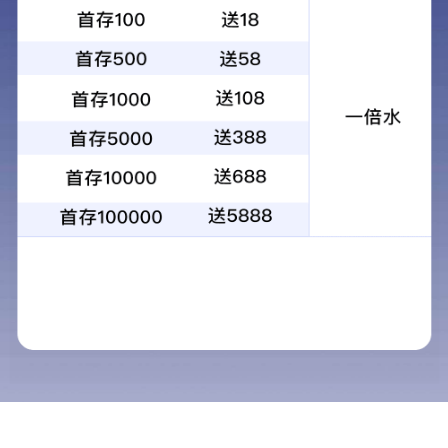
屋
构
工
项
面
工
程
目
西安钢结构设计
程